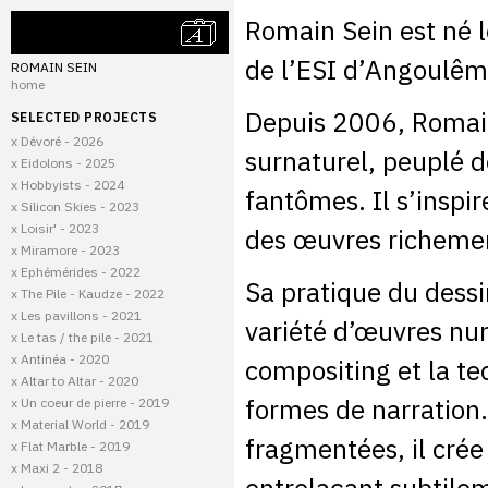
Romain Sein est né 
de l’ESI d’Angoulêm
ROMAIN SEIN
home
Depuis 2006, Romain
SELECTED PROJECTS
x Dévoré - 2026
surnaturel, peuplé de
x Eidolons - 2025
x Hobbyists - 2024
fantômes. Il s’inspi
x Silicon Skies - 2023
x Loisir' - 2023
des œuvres richement
x Miramore - 2023
x Ephémérides - 2022
Sa pratique du dessi
x The Pile - Kaudze - 2022
x Les pavillons - 2021
variété d’œuvres num
x Le tas / the pile - 2021
x Antinéa - 2020
compositing et la te
x Altar to Altar - 2020
formes de narration.
x Un coeur de pierre - 2019
x Material World - 2019
fragmentées, il crée
x Flat Marble - 2019
x Maxi 2 - 2018