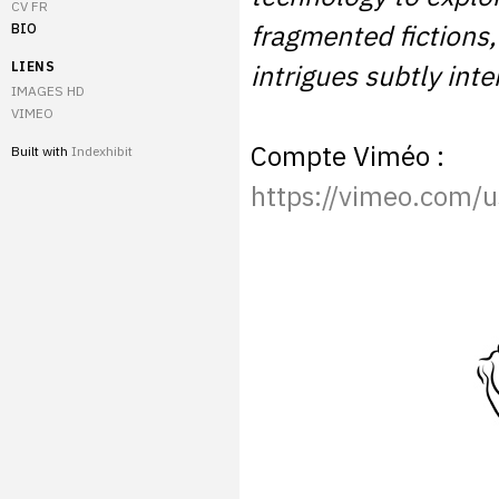
CV FR
fragmented fictions,
BIO
LIENS
intrigues subtly int
IMAGES HD
VIMEO
Compte Viméo :
Built with
Indexhibit
https://vimeo.com