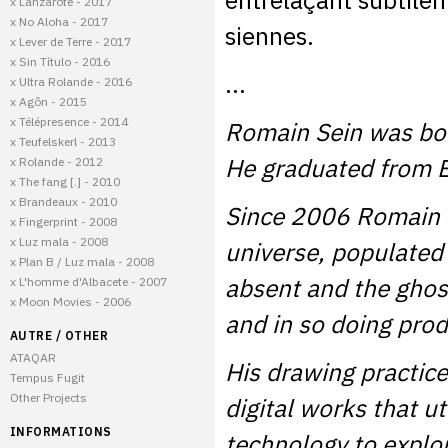
entrelaçant subtilem
x Lanzarote - 2017
x No Aloha - 2017
siennes.
x Lever de Terre - 2017
x Sin Título - 2016
...
x Ultra Rolande - 2016
x Agôn - 2015
x Télépresence - 2014
Romain Sein was bo
x Teufelskerl - 2013
He graduated from E
x Rolande - 2012
x The fang [.] - 2010
x Brandeaux - 2010
Since 2006 Romain S
x Fingerprint - 2008
x Luz mala - 2008
universe, populated 
x Plan B / Luz mala - 2008
absent and the ghos
x L'homme d'Albacete - 2007
x Moon Movies - 2006
and in so doing prod
AUTRE / OTHER
ATAQAR
His drawing practice 
Tempus Fugit
Other Projects
digital works that 
INFORMATIONS
technology to explor