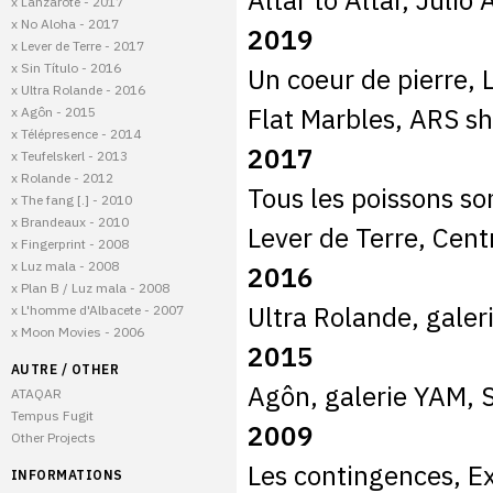
Altar to Altar, Julio
x Lanzarote - 2017
x No Aloha - 2017
2019
x Lever de Terre - 2017
x Sin Título - 2016
Un coeur de pierre, 
x Ultra Rolande - 2016
Flat Marbles, ARS s
x Agôn - 2015
x Télépresence - 2014
2017
x Teufelskerl - 2013
x Rolande - 2012
Tous les poissons son
x The fang [.] - 2010
x Brandeaux - 2010
Lever de Terre, Centr
x Fingerprint - 2008
x Luz mala - 2008
2016
x Plan B / Luz mala - 2008
Ultra Rolande, gale
x L'homme d'Albacete - 2007
x Moon Movies - 2006
2015
AUTRE / OTHER
Agôn, galerie YAM, 
ATAQAR
Tempus Fugit
2009
Other Projects
Les contingences, E
INFORMATIONS