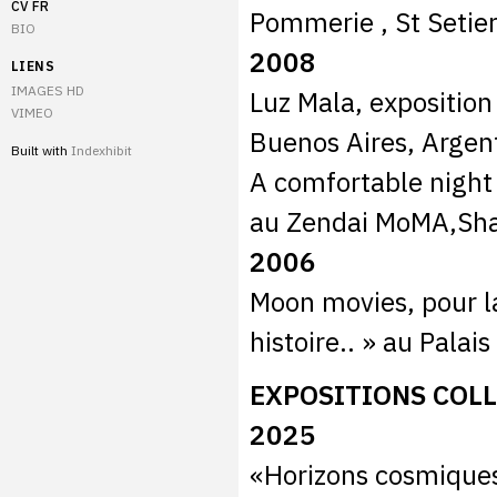
CV FR
Pommerie , St Setier
BIO
2008
LIENS
IMAGES HD
Luz Mala, exposition
VIMEO
Buenos Aires, Argen
Built with
Indexhibit
A comfortable night
au Zendai MoMA,Sh
2006
Moon movies, pour l
histoire.. » au Palai
EXPOSITIONS COLL
2025
«Horizons cosmiques