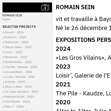
ROMAIN SEIN
ROMAIN SEIN
vit et travaille à Ba
home
Né le 26 décembre
SELECTED PROJECTS
x Dévoré - 2026
x Eidolons - 2025
EXPOSITIONS PER
x Hobbyists - 2024
2024
x Silicon Skies - 2023
x Loisir' - 2023
«Les Gros Vilains»,
x Miramore - 2023
x Ephémérides - 2022
2023
x The Pile - Kaudze - 2022
x Les pavillons - 2021
Loisir’, Galerie de 
x Le tas / the pile - 2021
x Antinéa - 2020
2021
x Altar to Altar - 2020
The Pile - Kaudze, L
x Un coeur de pierre - 2019
x Material World - 2019
2020
x Flat Marble - 2019
x Maxi 2 - 2018