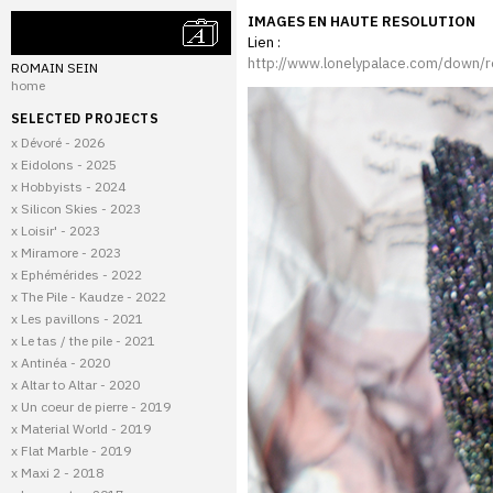
IMAGES EN HAUTE RESOLUTION
Lien :
http://www.lonelypalace.com/down/
ROMAIN SEIN
home
SELECTED PROJECTS
x Dévoré - 2026
x Eidolons - 2025
x Hobbyists - 2024
x Silicon Skies - 2023
x Loisir' - 2023
x Miramore - 2023
x Ephémérides - 2022
x The Pile - Kaudze - 2022
x Les pavillons - 2021
x Le tas / the pile - 2021
x Antinéa - 2020
x Altar to Altar - 2020
x Un coeur de pierre - 2019
x Material World - 2019
x Flat Marble - 2019
x Maxi 2 - 2018