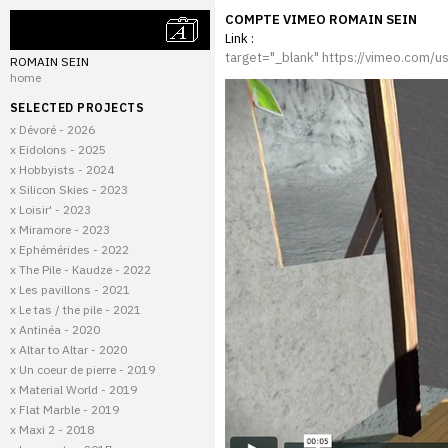
COMPTE VIMEO ROMAIN SEIN
Link :
target="_blank" https://vimeo.com/
ROMAIN SEIN
home
SELECTED PROJECTS
x Dévoré - 2026
x Eidolons - 2025
x Hobbyists - 2024
x Silicon Skies - 2023
x Loisir' - 2023
x Miramore - 2023
x Ephémérides - 2022
x The Pile - Kaudze - 2022
x Les pavillons - 2021
x Le tas / the pile - 2021
x Antinéa - 2020
x Altar to Altar - 2020
x Un coeur de pierre - 2019
x Material World - 2019
x Flat Marble - 2019
x Maxi 2 - 2018