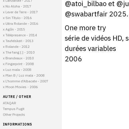
x Lanzarote - 2017
@atoi_bilbao et @ju
x No Aloha - 2017
@swabartfair 2025.
x Lever de Terre - 2017
x Sin Título - 2016
x Ultra Rolande - 2016
One more try
x Agôn - 2015
x Télépresence - 2014
série de vidéos HD, 
x Teufelskerl - 2013
durées variables
x Rolande - 2012
x The fang [.] - 2010
2006
x Brandeaux - 2010
x Fingerprint - 2008
x Luz mala - 2008
x Plan B / Luz mala - 2008
x L'homme d'Albacete - 2007
x Moon Movies - 2006
AUTRE / OTHER
ATAQAR
Tempus Fugit
Other Projects
INFORMATIONS