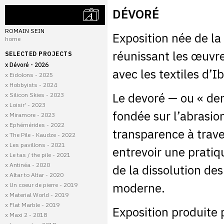
DÉVORÉ
ROMAIN SEIN
Exposition née de la 
home
réunissant les œuvre
SELECTED PROJECTS
x Dévoré - 2026
avec les textiles d’I
x Eidolons - 2025
x Hobbyists - 2024
Le devoré — ou « den
x Silicon Skies - 2023
x Loisir' - 2023
fondée sur l’abrasio
x Miramore - 2023
x Ephémérides - 2022
transparence à traver
x The Pile - Kaudze - 2022
x Les pavillons - 2021
entrevoir une pratiq
x Le tas / the pile - 2021
x Antinéa - 2020
de la dissolution de
x Altar to Altar - 2020
moderne.
x Un coeur de pierre - 2019
x Material World - 2019
x Flat Marble - 2019
Exposition produite 
x Maxi 2 - 2018