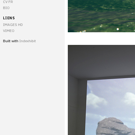
CV FR
BIO
LIENS
IMAGES HD
VIMEO
Built with
Indexhibit