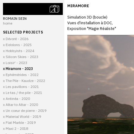
MIRAMORE
Simulation 3D (boucle)
ROMAIN SEIN
Vues d'installation à DOC,
home
Exposition "Magie Réaliste"
SELECTED PROJECTS
x Dévoré - 2026
x Eidolons - 2025
x Hobbyists - 2024
x Silicon Skies - 2023
x Loisir' - 2023
x Miramore - 2023
x Ephémérides - 2022
x The Pile - Kaudze - 2022
x Les pavillons - 2021
x Le tas / the pile - 2021
x Antinéa - 2020
x Altar to Altar - 2020
x Un coeur de pierre - 2019
x Material World - 2019
x Flat Marble - 2019
x Maxi 2 - 2018