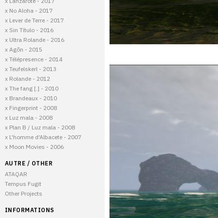
x Lanzarote - 2017
x No Aloha - 2017
x Lever de Terre - 2017
x Sin Título - 2016
x Ultra Rolande - 2016
x Agôn - 2015
x Télépresence - 2014
x Teufelskerl - 2013
x Rolande - 2012
x The fang [.] - 2010
x Brandeaux - 2010
x Fingerprint - 2008
x Luz mala - 2008
x Plan B / Luz mala - 2008
x L'homme d'Albacete - 2007
x Moon Movies - 2006
AUTRE / OTHER
ATAQAR
Tempus Fugit
Other Projects
INFORMATIONS