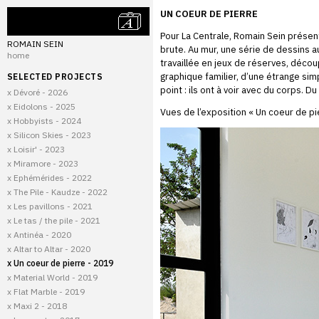
UN COEUR DE PIERRE
Pour La Centrale, Romain Sein présen
ROMAIN SEIN
brute. Au mur, une série de dessins
home
travaillée en jeux de réserves, découp
graphique familier, d’une étrange sim
SELECTED PROJECTS
point : ils ont à voir avec du corps. D
x Dévoré - 2026
x Eidolons - 2025
Vues de l’exposition « Un coeur de pi
x Hobbyists - 2024
x Silicon Skies - 2023
x Loisir' - 2023
x Miramore - 2023
x Ephémérides - 2022
x The Pile - Kaudze - 2022
x Les pavillons - 2021
x Le tas / the pile - 2021
x Antinéa - 2020
x Altar to Altar - 2020
x Un coeur de pierre - 2019
x Material World - 2019
x Flat Marble - 2019
x Maxi 2 - 2018