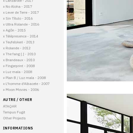
x Lanzarote - 2017
x No Aloha - 2017
x Lever de Terre - 2017
x Sin Título - 2016
x Ultra Rolande - 2016
x Agôn - 2015
x Télépresence - 2014
x Teufelskerl - 2013
x Rolande - 2012
x The fang [.] - 2010
x Brandeaux - 2010
x Fingerprint - 2008
x Luz mala - 2008
x Plan B / Luz mala - 2008
x L'homme d'Albacete - 2007
x Moon Movies - 2006
AUTRE / OTHER
ATAQAR
Tempus Fugit
Other Projects
INFORMATIONS