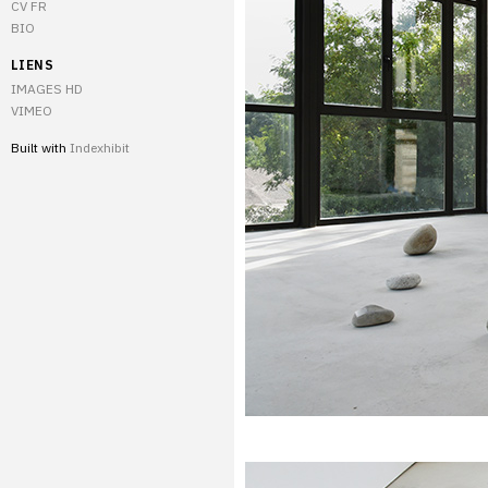
CV FR
BIO
LIENS
IMAGES HD
VIMEO
Built with
Indexhibit