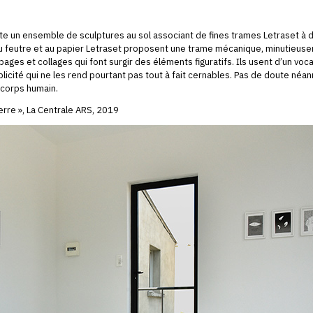
te un ensemble de sculptures au sol associant de fines trames Letraset à d
 au feutre et au papier Letraset proposent une trame mécanique, minutieus
ages et collages qui font surgir des éléments figuratifs. Ils usent d’un voc
plicité qui ne les rend pourtant pas tout à fait cernables. Pas de doute néa
u corps humain.
erre », La Centrale ARS, 2019