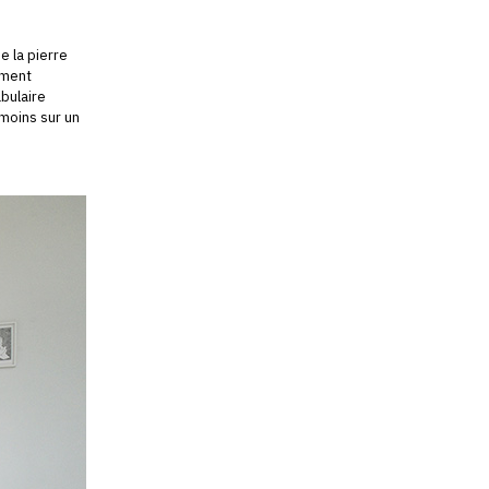
e la pierre
ement
abulaire
nmoins sur un